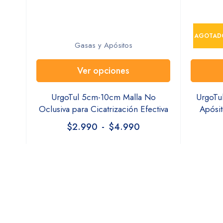
AGOTAD
Gasas y Apósitos
Ver opciones
UrgoTul 5cm-10cm Malla No
UrgoTu
Oclusiva para Cicatrización Efectiva
Apósit
$
2.990
-
$
4.990