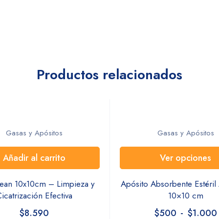
Productos relacionados
Gasas y Apósitos
Gasas y Apósitos
Añadir al carrito
Ver opciones
ean 10x10cm – Limpieza y
Apósito Absorbente Estéri
icatrización Efectiva
10×10 cm
$
8.590
$
500
-
$
1.000