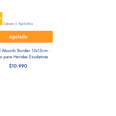
O
Gasas y Apósitos
Agotado
l Absorb Border 13x13cm -
o para Heridas Exudativas
$
10.990