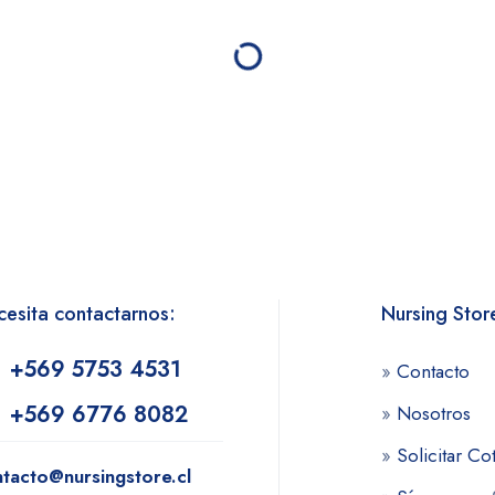
esita contactarnos:
Nursing Stor
+569 5753 4531
»
Contacto
+569 6776 8082
»
Nosotros
»
Solicitar Co
tacto@nursingstore.cl