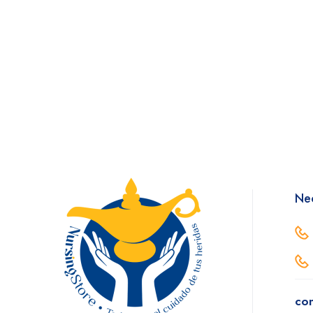
Nec
con