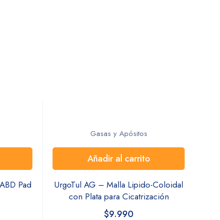
Gasas y Apósitos
Añadir al carrito
l ABD Pad
UrgoTul AG – Malla Lipido-Coloidal
con Plata para Cicatrización
$
9.990